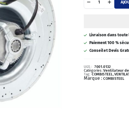
AJO
9/9
initial
actuel
quantité
était :
est :
400,00 €.
264,00 €.
Livraison dans toute 
Paiement 100 % sécur
Conseil et Devis Grat
UGS :
7001.0132
Catégories :
Ventilateur de
Tag:
COMBISTEEL, VENTILAT
Marque :
COMBISTEEL