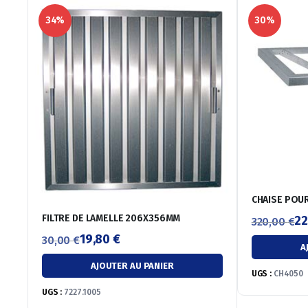
34%
30%
CHAISE POU
FILTRE DE LAMELLE 206X356MM
2
320,00
€
Le
Le
19,80
€
30,00
€
A
Le
Le
prix
prix
AJOUTER AU PANIER
prix
prix
initial
actuel
UGS :
CH4050
initial
actuel
était :
est :
UGS :
7227.1005