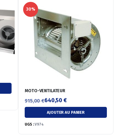
30%
MOTO-VENTILATEUR
640,50
€
915,00
€
Le
Le
AJOUTER AU PANIER
prix
prix
initial
actuel
UGS :
V974
était :
est :