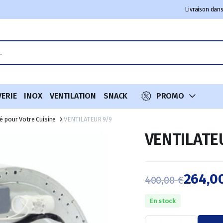
Livraison dans
VERIE
INOX
VENTILATION
SNACK
PROMO
té pour Votre Cuisine
VENTILATEUR 9/9
VENTILATE
264,0
400,00
€
Le
Le
En stock
prix
prix
VENTILATEUR