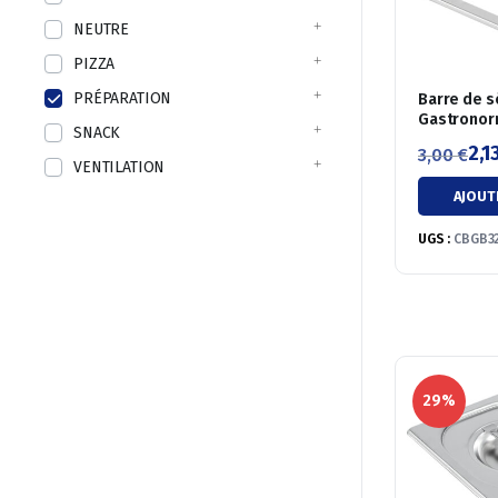
NEUTRE
PIZZA
PRÉPARATION
Barre de s
Gastrono
SNACK
2,1
3,00
€
VENTILATION
Le
Le
AJOUT
prix
prix
initial
actuel
UGS :
CBGB3
était :
est :
3,00 €.
2,13 €.
29%