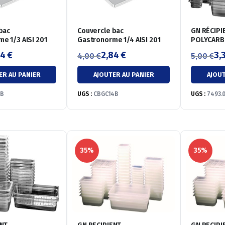
bac
Couvercle bac
GN RÉCIPI
e 1/3 AISI 201
Gastronorme 1/4 AISI 201
POLYCARB
65MM
84
€
2,84
€
3,
4,00
€
5,00
€
Le
Le
Le
Le
ER AU PANIER
AJOUTER AU PANIER
AJOUT
prix
prix
prix
prix
initial
actuel
initial
actuel
3B
UGS :
CBGC14B
UGS :
7493.
était :
est :
était :
est :
4,00 €.
2,84 €.
5,00 €.
3,30 €.
35%
35%