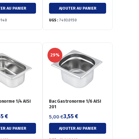
Le
Le
ER AU PANIER
AJOUTER AU PANIER
prix
prix
initial
actuel
0140
UGS :
7493.0150
était :
est :
5,00 €.
3,30 €.
29%
onorme 1/4 AISI
Bac Gastronorme 1/6 AISI
201
55
€
3,55
€
5,00
€
Le
Le
ER AU PANIER
AJOUTER AU PANIER
prix
prix