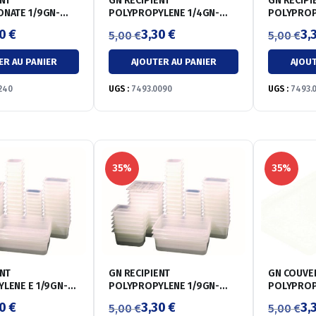
ENT
GN RECIPIENT
GN RECIPIENT
NATE 1/9GN-
POLYPROPYLENE 1/4GN-
POLYPROPYLEN
65MM
65MM
30
€
3,30
€
3,
5,00
€
5,00
€
Le
Le
Le
Le
ER AU PANIER
AJOUTER AU PANIER
AJOUT
prix
prix
prix
prix
initial
actuel
initial
actuel
240
UGS :
7493.0090
UGS :
7493.
était :
est :
était :
est :
5,00 €.
3,30 €.
5,00 €.
3,30 €.
35%
35%
ENT
GN RECIPIENT
GN COUVERCLE RE
LENE E 1/9GN-
POLYPROPYLENE 1/9GN-
100MM
30
€
3,30
€
3,
5,00
€
5,00
€