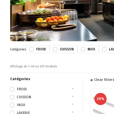
FROID
CUISSON
INOX
LA
Catégories
Trié
Affichage de 1–40 sur 670 résultats
par
prix
Catégories
Clear filter
croissant
FROID
CUISSON
29%
INOX
LAVERIE