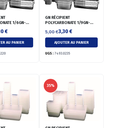
ENT
GN RÉCIPIENT
ONATE 1/6GN-
POLYCARBONATE 1/9GN-
65MM
30
€
3,30
€
5,00
€
Le
Le
ER AU PANIER
AJOUTER AU PANIER
prix
prix
initial
actuel
0220
UGS :
7493.0235
était :
est :
5,00 €.
3,30 €.
35%