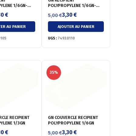
GN RECIPIENT
E 1/6GN-
POLYPROPYLENE 1/6GN-
100MM
30
€
3,30
€
5,00
€
Le
Le
ER AU PANIER
AJOUTER AU PANIER
prix
prix
initial
actuel
0105
UGS :
7493.0110
était :
est :
5,00 €.
3,30 €.
35%
CIPIENT
GN COUVERCLE RECIPIENT
POLYPROPYLENE 1/3GN
POLYPROPYLENE 1/6GN
30
€
3,30
€
5,00
€