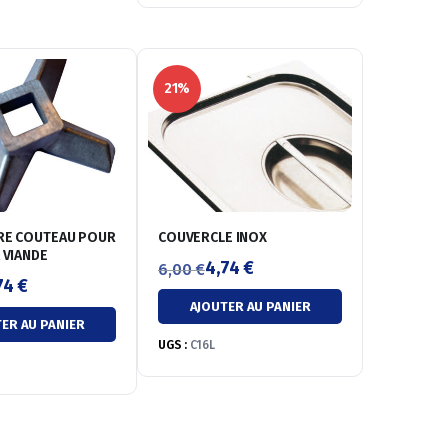
était :
est :
7,00 €.
4,62 €.
21%
RE COUTEAU POUR
COUVERCLE INOX
 VIANDE
4,74
€
6,00
€
74
€
Le
Le
AJOUTER AU PANIER
prix
prix
ER AU PANIER
initial
actuel
UGS :
C16L
était :
est :
6,00 €.
4,74 €.