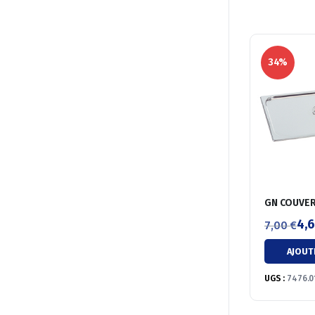
34%
GN COUVER
4,
7,00
€
Le
Le
AJOUT
prix
prix
initial
actuel
UGS :
7476.0
était :
est :