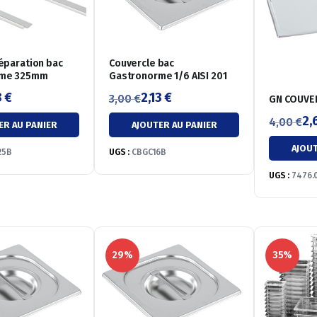
éparation bac
Couvercle bac
rme 325mm
Gastronorme 1/6 AISI 201
3
€
2,13
€
3,00
€
GN COUVE
Le
Le
2,
4,00
€
ER AU PANIER
AJOUTER AU PANIER
prix
prix
Le
Le
AJOUT
initial
actuel
25B
UGS :
CBGC16B
prix
prix
était :
est :
initial
actuel
UGS :
7476.
3,00 €.
2,13 €.
était :
est :
4,00 €.
2,64 €.
29%
35%