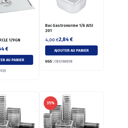
Bac Gastronorme 1/6 AISI
201
2,84
€
4,00
€
RCLE 1/9GN
Le
Le
64
€
AJOUTER AU PANIER
prix
prix
ER AU PANIER
initial
actuel
UGS :
CBG16065B
était :
est :
0125
4,00 €.
2,84 €.
35%