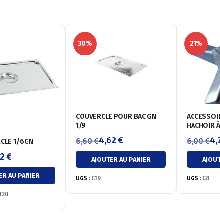
30%
21%
COUVERCLE POUR BAC GN
ACCESSOI
1/9
HACHOIR À
4,62
€
4,
6,60
€
6,00
€
CLE 1/6GN
Le
Le
Le
Le
62
€
AJOUTER AU PANIER
AJOUT
prix
prix
prix
prix
ER AU PANIER
initial
actuel
initial
actuel
UGS :
C19
UGS :
C8
était :
est :
était :
est :
120
6,60 €.
4,62 €.
6,00 €.
4,74 €.