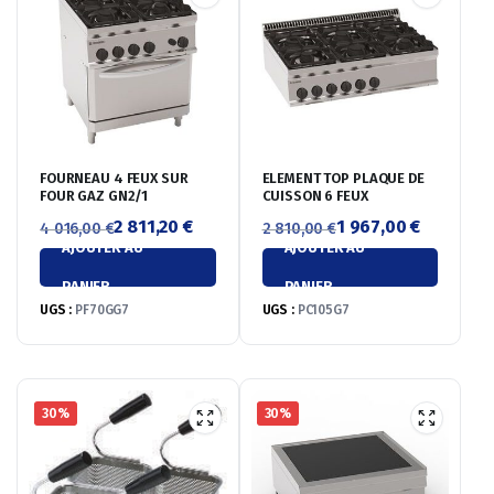
FOURNEAU 4 FEUX SUR
ELEMENT TOP PLAQUE DE
FOUR GAZ GN2/1
CUISSON 6 FEUX
2 811,20
€
1 967,00
€
4 016,00
€
2 810,00
€
AJOUTER AU
AJOUTER AU
Le
Le
Le
Le
prix
prix
prix
prix
PANIER
PANIER
initial
actuel
initial
actuel
UGS :
PF70GG7
UGS :
PC105G7
était :
est :
était :
est :
4
2
2
1
016,00 €.
811,20 €.
810,00 €.
967,00 €.
30%
30%