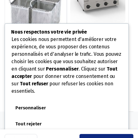
ELEMENT TOP 4 PLAQUES
Nous respectons votre vie privée
VITROCÉRAMIQUES –
Les cookies nous permettent d'améliorer votre
GAMME 600
2 090,90
€
2 987,00
€
expérience, de vous proposer des contenus
4 PANIERS CUISEUR À
AJOUTER AU
Le
Le
PÂTES
personnalisés et d'analyser le trafic. Vous pouvez
prix
prix
322,70
€
461,00
€
PANIER
choisir les cookies que vous souhaitez autoriser
initial
actuel
AJOUTER AU
Le
Le
UGS :
PCC70E60
en cliquant sur
Personnaliser
. Cliquez sur
Tout
était :
est :
prix
prix
accepter
pour donner votre consentement ou
PANIER
2
2
initial
actuel
sur
Tout refuser
pour refuser les cookies non
UGS :
120625
987,00 €.
090,90 €.
était :
est :
essentiels.
461,00 €.
322,70 €.
Personnaliser
Suivez-nous:
Tout rejeter
Sauteuse