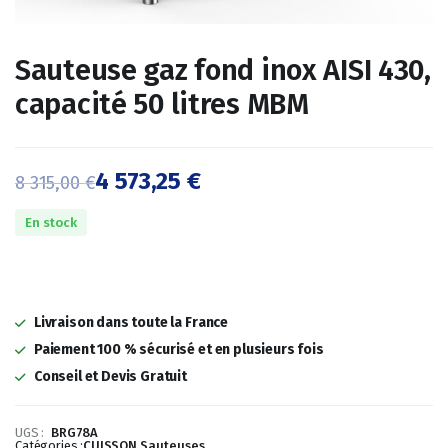
Sauteuse gaz fond inox AISI 430,
capacité 50 litres MBM
4 573,25
€
8 315,00
€
Le
Le
En stock
prix
prix
initial
actuel
était :
est :
Livraison dans toute la France
8
4
Paiement 100 % sécurisé et en plusieurs fois
Conseil et Devis Gratuit
315,00 €.
573,25 €.
UGS :
BRG78A
Catégories :
CUISSON
,
Sauteuses