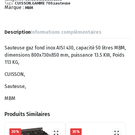
Tags:
CUISSON
,
GAMME 700
,
sauteuse
Marque :
MBM
Description
Informations complémentaires
Sauteuse gaz fond inox AISI 430, capacité 50 litres MBM,
dimensions 800x730x850 mm, puissance 13.5 KW, Poids
113 KG,
CUISSON,
Sauteuse,
MBM
Produits Similaires
30%
30%