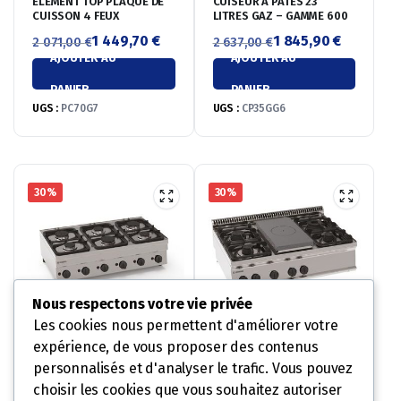
ELEMENT TOP PLAQUE DE
CUISEUR À PÂTES 23
CUISSON 4 FEUX
LITRES GAZ – GAMME 600
1 449,70
€
1 845,90
€
2 071,00
€
2 637,00
€
AJOUTER AU
AJOUTER AU
Le
Le
Le
Le
prix
prix
prix
prix
PANIER
PANIER
initial
actuel
initial
actuel
UGS :
PC70G7
UGS :
CP35GG6
était :
est :
était :
est :
2
1
2
1
071,00 €.
449,70 €.
637,00 €.
845,90 €.
30%
30%
Nous respectons votre vie privée
Les cookies nous permettent d'améliorer votre
expérience, de vous proposer des contenus
PLAQUE DE CUISSON TOP 6
ELEMENT TOP 4 FEUX + 1/2
FEUX VIFS GAZ – GAMME
PLAQUE COUP DE FEU
personnalisés et d'analyser le trafic. Vous pouvez
600
1 333,50
€
2 346,40
€
1 905,00
€
3 352,00
€
choisir les cookies que vous souhaitez autoriser