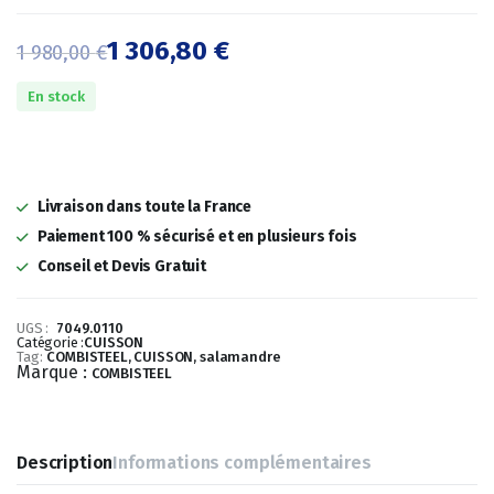
1 306,80
€
1 980,00
€
Le
Le
En stock
prix
prix
initial
actuel
était :
est :
Livraison dans toute la France
1
1
Paiement 100 % sécurisé et en plusieurs fois
Conseil et Devis Gratuit
980,00 €.
306,80 €.
UGS :
7049.0110
Catégorie :
CUISSON
Tag:
COMBISTEEL, CUISSON, salamandre
Marque :
COMBISTEEL
Description
Informations complémentaires