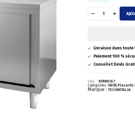
prix
prix
PLACARD
AJO
ADOSSE
initial
actuel
PORTES
COULISSANTES
était :
est :
PROF:
700
1
738,43 €.
LONG:
Livraison dans toute 
1600
quantité
054,90 €.
Paiement 100 % sécur
Conseil et Devis Grat
UGS :
RPMN167
Catégories :
INOX
,
Placards 
Marque :
TECHNITALIA