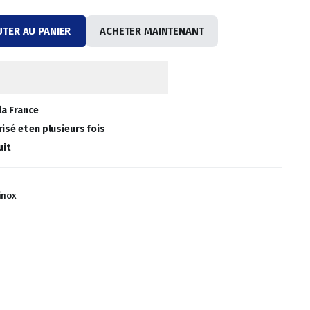
UTER AU PANIER
ACHETER MAINTENANT
la France
isé et en plusieurs fois
uit
inox