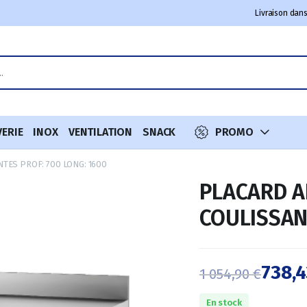
Livraison dans
VERIE
INOX
VENTILATION
SNACK
PROMO
TES PROF: 700 LONG: 1600
PLACARD A
COULISSAN
738,
1 054,90
€
Le
Le
En stock