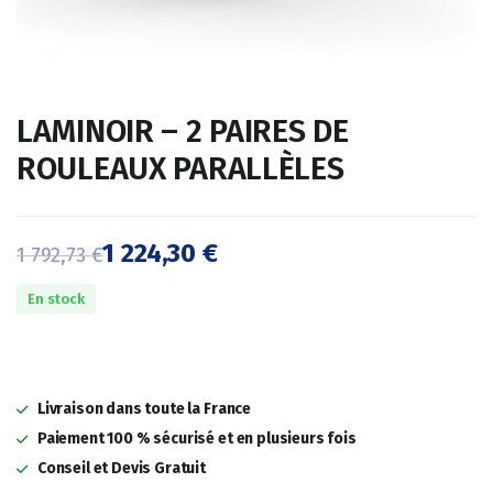
LAMINOIR – 2 PAIRES DE
ROULEAUX PARALLÈLES
1 224,30
€
1 792,73
€
Le
Le
En stock
prix
prix
initial
actuel
était :
est :
Livraison dans toute la France
1
1
Paiement 100 % sécurisé et en plusieurs fois
Conseil et Devis Gratuit
792,73 €.
224,30 €.