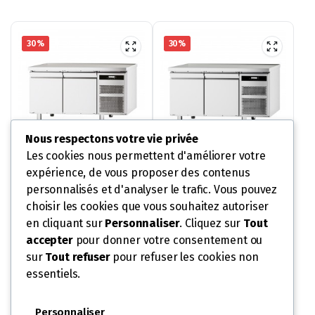
5
4
812,00 €.
068,40 €.
30%
30%
Nous respectons votre vie privée
Les cookies nous permettent d'améliorer votre
expérience, de vous proposer des contenus
TABLE À CHOCOLAT
TABLE À CHOCOLAT
EVOLUTION PROF 800 – 2
EVOLUTION PROF 800 – 2
personnalisés et d'analyser le trafic. Vous pouvez
PORTES PLEINES – SANS
PORTES PLEINES – SANS
3 999,80
€
4 536,70
€
5 714,00
€
6 481,00
€
choisir les cookies que vous souhaitez autoriser
DESSUS – POSITIVE
DOSSERET – POSITIVE
AJOUTER AU
AJOUTER AU
Le
Le
+4°/+18°C
Le
Le
+4°/+18°C
en cliquant sur
Personnaliser
. Cliquez sur
Tout
prix
prix
prix
prix
accepter
pour donner votre consentement ou
PANIER
PANIER
initial
actuel
initial
actuel
sur
Tout refuser
pour refuser les cookies non
UGS :
TCS82P
UGS :
TCP82P
était :
est :
était :
est :
essentiels.
5
3
6
4
714,00 €.
999,80 €.
481,00 €.
536,70 €.
Personnaliser