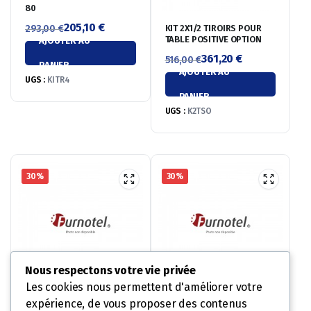
80
205,10
€
KIT 2X1/2 TIROIRS POUR
293,00
€
TABLE POSITIVE OPTION
AJOUTER AU
Le
Le
361,20
€
prix
prix
516,00
€
PANIER
AJOUTER AU
Le
Le
initial
actuel
UGS :
KITR4
prix
prix
était :
est :
PANIER
initial
actuel
293,00 €.
205,10 €.
UGS :
K2TSO
était :
est :
516,00 €.
361,20 €.
30%
30%
Nous respectons votre vie privée
Les cookies nous permettent d'améliorer votre
expérience, de vous proposer des contenus
GLISSIÈRES INOX
GLISSIÈRE INOX POUR