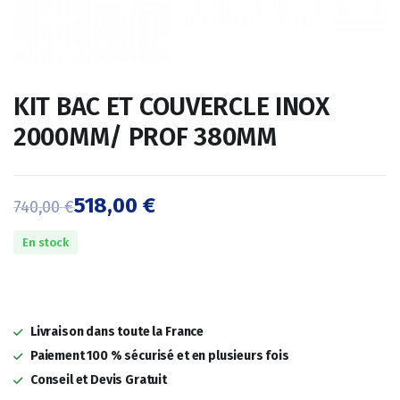
KIT BAC ET COUVERCLE INOX
2000MM/ PROF 380MM
518,00
€
740,00
€
Le
Le
En stock
prix
prix
initial
actuel
était :
est :
Livraison dans toute la France
740,00 €.
518,00 €.
Paiement 100 % sécurisé et en plusieurs fois
Conseil et Devis Gratuit