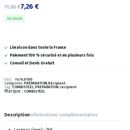
7,26
€
11,00
€
Le
Le
En stock
prix
prix
initial
actuel
était :
est :
Livraison dans toute la France
11,00 €.
7,26 €.
Paiement 100 % sécurisé et en plusieurs fois
Conseil et Devis Gratuit
UGS :
7476.0190
Catégories :
PRÉPARATION
,
Récipient
Tag:
COMBISTEEL, PREPARATION, recipient
Marque :
COMBISTEEL
Description
Informations complémentaires
Largeur (mm) : 265,