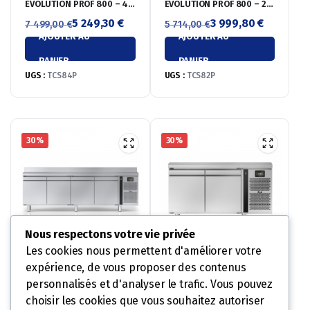
EVOLUTION PROF 800 – 4
EVOLUTION PROF 800 – 2
PORTES PLEINES – SANS
PORTES PLEINES – SANS
5 249,30
€
3 999,80
€
7 499,00
€
5 714,00
€
DESSUS – POSITIVE
DESSUS – POSITIVE
AJOUTER AU
AJOUTER AU
Le
Le
+4°/+18°C
Le
Le
+4°/+18°C
prix
prix
prix
prix
PANIER
PANIER
initial
actuel
initial
actuel
UGS :
TCS84P
UGS :
TCS82P
était :
est :
était :
est :
7
5
5
3
499,00 €.
249,30 €.
714,00 €.
999,80 €.
30%
30%
Nous respectons votre vie privée
Les cookies nous permettent d'améliorer votre
expérience, de vous proposer des contenus
TABLE DE FERMENTATION
TABLE DE FERMENTATION
PROF 800 – 4 PORTES
PROF 800 – 2 PORTES
personnalisés et d'analyser le trafic. Vous pouvez
PLEINES – AVEC DOSSERET
PLEINES – SANS DOSSERET
7 881,30
€
6 042,40
€
11 259,00
€
8 632,00
€
choisir les cookies que vous souhaitez autoriser
– POSITIVE -3/-35°C
– POSITIVE -3/-35°C