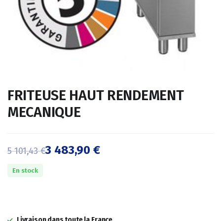
FRITEUSE HAUT RENDEMENT
MECANIQUE
3 483,90
€
5 101,43
€
Le
Le
En stock
prix
prix
initial
actuel
était :
est :
Livraison dans toute la France