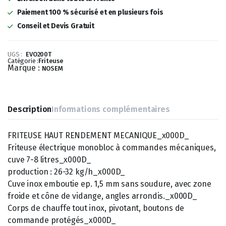
5
3
Paiement 100 % sécurisé et en plusieurs fois
Conseil et Devis Gratuit
101,43 €.
483,90 €.
UGS :
EVO200T
Catégorie :
Friteuse
Marque :
NOSEM
Description
Informations complémentaires
FRITEUSE HAUT RENDEMENT MECANIQUE_x000D_
Friteuse électrique monobloc à commandes mécaniques,
cuve 7-8 litres_x000D_
production : 26-32 kg/h_x000D_
Cuve inox emboutie ep. 1,5 mm sans soudure, avec zone
froide et cône de vidange, angles arrondis._x000D_
Corps de chauffe tout inox, pivotant, boutons de
commande protégés_x000D_