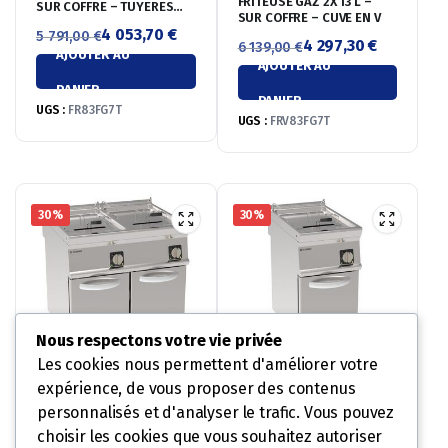
FRITEUSE GAZ 2X 13 L –
SUR COFFRE – TUYERES
SUR COFFRE – CUVE EN V
TRAVERSANTES
4 053,70
€
5 791,00
€
4 297,30
€
6 139,00
€
AJOUTER AU
Le
Le
AJOUTER AU
Le
Le
prix
prix
PANIER
prix
prix
PANIER
initial
actuel
UGS :
FR83FG7T
initial
actuel
UGS :
FRV83FG7T
était :
est :
était :
est :
5
4
6
4
791,00 €.
053,70 €.
139,00 €.
297,30 €.
30%
30%
Nous respectons votre vie privée
Les cookies nous permettent d'améliorer votre
expérience, de vous proposer des contenus
FRITEUSE ÉLECTRIQUE SUR
FRITEUSE ÉLECTRIQUE SUR
COFFRE 2X 17 L – SUR
COFFRE 17 L – SUR COFFRE
personnalisés et d'analyser le trafic. Vous pouvez
COFFRE – COMMANDES
– COMMANDES
3 812,20
€
2 180,50
€
5 446,00
€
3 115,00
€
choisir les cookies que vous souhaitez autoriser
MÉCANIQUES
MÉCANIQUES