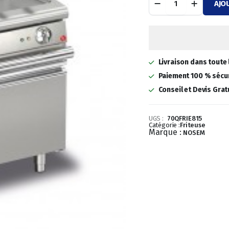
AJO
ELECTRIQUE
initial
actuel
2X
15
était :
est :
L
quantité
7
5
Livraison dans toute 
586,03 €.
180,70 €.
Paiement 100 % sécur
Conseil et Devis Grat
UGS :
70QFRIE815
Catégorie :
Friteuse
Marque :
NOSEM