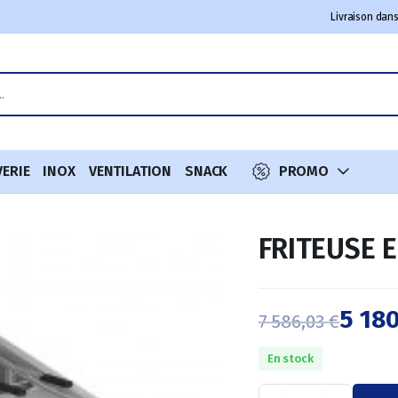
Livraison dans
VERIE
INOX
VENTILATION
SNACK
PROMO
FRITEUSE E
5 18
7 586,03
€
Le
Le
En stock
prix
prix
FRITEUSE