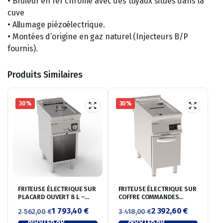
• Brûleur en fer chromé avec des tuyaux situés dans la
cuve
• Allumage piézoélectrique.
• Montées d’origine en gaz naturel (Injecteurs B/P
fournis).
Produits Similaires
30%
30%
FRITEUSE ÉLECTRIQUE SUR
FRITEUSE ÉLECTRIQUE SUR
PLACARD OUVERT 8 L –
COFFRE COMMANDES
COMMANDES MÉCANIQUES
ELECTRONIQUES 17 LITRES
1 793,40
€
2 392,60
€
2 562,00
€
3 418,00
€
AJOUTER AU
AJOUTER AU
Le
Le
Le
Le