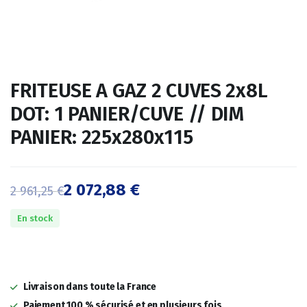
FRITEUSE A GAZ 2 CUVES 2x8L
DOT: 1 PANIER/CUVE // DIM
PANIER: 225x280x115
2 072,88
€
2 961,25
€
Le
Le
En stock
prix
prix
initial
actuel
était :
est :
Livraison dans toute la France
Paiement 100 % sécurisé et en plusieurs fois