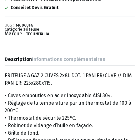
2
2
Conseil et Devis Gratuit
961,25 €.
072,88 €.
UGS :
M6060FG
Catégorie :
Friteuse
Marque :
TECHNITALIA
Description
Informations complémentaires
FRITEUSE A GAZ 2 CUVES 2x8L DOT: 1 PANIER/CUVE // DIM
PANIER: 225x280x115,
• Cuves embouties en acier inoxydable AISI 304.
• Réglage de la température par un thermostat de 100 à
200°C
• Thermostat de sécurité 225°C.
• Robinet de vidange d’huile en façade.
• Grille de fond.