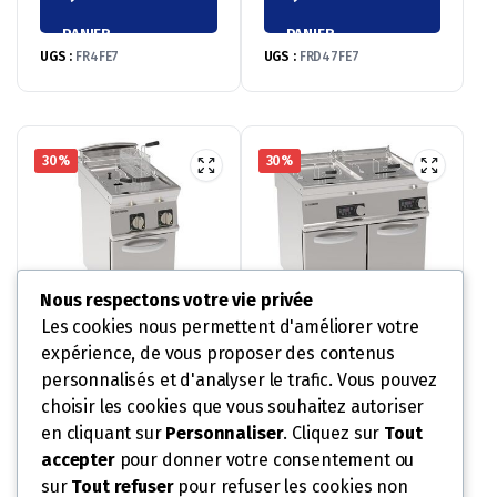
prix
prix
prix
prix
PANIER
PANIER
initial
actuel
initial
actuel
UGS :
FR4FE7
UGS :
FRD47FE7
était :
est :
était :
est :
2
1
3
2
562,00 €.
793,40 €.
418,00 €.
392,60 €.
30%
30%
Nous respectons votre vie privée
Les cookies nous permettent d'améliorer votre
expérience, de vous proposer des contenus
FRITEUSE ÉLECTRIQUE SUR
FRITEUSE ÉLECTRIQUE SUR
COFFRE 2 X 8 L – SUR
COFFRE COMMANDES
personnalisés et d'analyser le trafic. Vous pouvez
COFFRE – COMMANDES
ELECTRONIQUES 2 X 13
2 800,70
€
3 798,90
€
4 001,00
€
5 427,00
€
choisir les cookies que vous souhaitez autoriser
MÉCANIQUES
LITRES
AJOUTER AU
AJOUTER AU
Le
Le
Le
Le
en cliquant sur
Personnaliser
. Cliquez sur
Tout
prix
prix
prix
prix
accepter
pour donner votre consentement ou
PANIER
PANIER
initial
actuel
initial
actuel
sur
Tout refuser
pour refuser les cookies non
UGS :
FR48FE7
UGS :
FRD83FE7