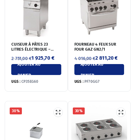
CUISEUR À PÂTES 23
FOURNEAU 4 FEUX SUR
LITRES ÉLECTRIQUE –
FOUR GAZ GN2/1
GAMME 600
1 925,70
€
2 811,20
€
2 751,00
€
4 016,00
€
AJOUTER AU
AJOUTER AU
Le
Le
Le
Le
prix
prix
prix
prix
PANIER
PANIER
initial
actuel
initial
actuel
UGS :
CP35EG60
UGS :
PF70GG7
était :
est :
était :
est :
2
1
4
2
751,00 €.
925,70 €.
016,00 €.
811,20 €.
30%
30%