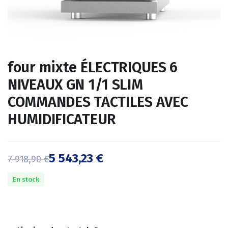
four mixte ÉLECTRIQUES 6
NIVEAUX GN 1/1 SLIM
COMMANDES TACTILES AVEC
HUMIDIFICATEUR
5 543,23
€
7 918,90
€
Le
Le
En stock
prix
prix
initial
actuel