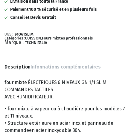
était :
est :
Livraison dans toute la France
7
5
Paiement 100 % sécurisé et en plusieurs fois
Conseil et Devis Gratuit
918,90 €.
543,23 €.
UGS :
MO6TSLIM
Catégories :
CUISSON
,
Fours mixtes professionnels
Marque :
TECHNITALIA
Description
Informations complémentaires
four mixte ÉLECTRIQUES 6 NIVEAUX GN 1/1 SLIM
COMMANDES TACTILES
AVEC HUMIDIFICATEUR,
• four mixte à vapeur ou à chaudière pour les modèles 7
et 11 niveaux.
• Structure extérieure en acier inox et panneau de
commandeen acier inoxydable 304.