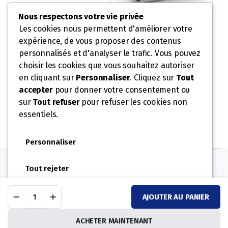
Nous respectons votre vie privée
Les cookies nous permettent d'améliorer votre
expérience, de vous proposer des contenus
1 PANIER CUISEUR À PÂTES
ELEMENT TOP 6 PLAQUES
ÉLECTRIQUES – GAMME
personnalisés et d'analyser le trafic. Vous pouvez
167,30
€
239,00
€
600
1 322,30
€
1 889,00
€
choisir les cookies que vous souhaitez autoriser
AJOUTER AU
Le
Le
AJOUTER AU
Le
Le
en cliquant sur
Personnaliser
. Cliquez sur
Tout
prix
prix
PANIER
prix
prix
accepter
pour donner votre consentement ou
initial
actuel
PANIER
UGS :
120635
initial
actuel
sur
Tout refuser
pour refuser les cookies non
était :
est :
UGS :
PC105E60
était :
est :
essentiels.
239,00 €.
167,30 €.
1
1
889,00 €.
322,30 €.
Personnaliser
Suivez-nous:
Tout rejeter
four
Accepter tout
AJOUTER AU PANIER
mixte
ÉLECTRIQUES
PRO EQUIPEMENT CHR © 2025 ©
Powered by
6
ACHETER MAINTENANT