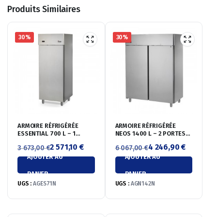
Produits Similaires
30%
30%
ARMOIRE RÉFRIGÉRÉE
ARMOIRE RÉFRIGÉRÉE
ESSENTIAL 700 L – 1
NEOS 1400 L – 2 PORTES
PORTE PLEINE – NÉGATIVE
PLEINES – NÉGATIVE
2 571,10
€
4 246,90
€
3 673,00
€
6 067,00
€
-20°/-10°C
-20°/-10°C
AJOUTER AU
AJOUTER AU
Le
Le
Le
Le
prix
prix
prix
prix
PANIER
PANIER
initial
actuel
initial
actuel
UGS :
AGES71N
UGS :
AGN142N
était :
est :
était :
est :
3
2
6
4
673,00 €.
571,10 €.
067,00 €.
246,90 €.