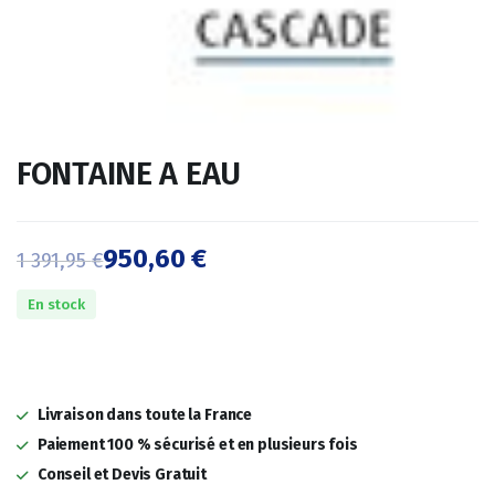
FONTAINE A EAU
950,60
€
1 391,95
€
Le
Le
En stock
prix
prix
initial
actuel
était :
est :
Livraison dans toute la France
1
950,60 €.
Paiement 100 % sécurisé et en plusieurs fois
Conseil et Devis Gratuit
391,95 €.