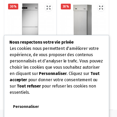
30%
30%
Nous respectons votre vie privée
Les cookies nous permettent d'améliorer votre
expérience, de vous proposer des contenus
ARMOIRE RÉFRIGÉRÉE
ARMOIRE RÉFRIGÉRÉE
NEOS 700 L – 2
NEOS 700 L – 1 PORTE
personnalisés et d'analyser le trafic. Vous pouvez
PORTILLONS – NÉGATIVE
PLEINE – POSITIVE
3 409,00
€
2 662,10
€
4 870,00
€
3 803,00
€
choisir les cookies que vous souhaitez autoriser
-20°/-10°C
-2°/+8°C – SANS GROUPE
AJOUTER AU
AJOUTER AU
Le
Le
Le
Le
en cliquant sur
Personnaliser
. Cliquez sur
Tout
prix
prix
prix
prix
accepter
pour donner votre consentement ou
PANIER
PANIER
initial
actuel
initial
actuel
sur
Tout refuser
pour refuser les cookies non
UGS :
AG72N
UGS :
AG71PSG
était :
est :
était :
est :
essentiels.
4
3
3
2
870,00 €.
409,00 €.
803,00 €.
662,10 €.
Personnaliser