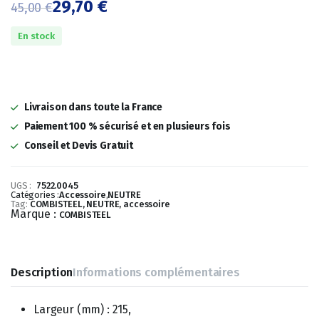
29,70
€
45,00
€
Le
Le
En stock
prix
prix
initial
actuel
était :
est :
Livraison dans toute la France
45,00 €.
29,70 €.
Paiement 100 % sécurisé et en plusieurs fois
Conseil et Devis Gratuit
UGS :
7522.0045
Catégories :
Accessoire
,
NEUTRE
Tag:
COMBISTEEL, NEUTRE, accessoire
Marque :
COMBISTEEL
Description
Informations complémentaires
Largeur (mm) : 215,