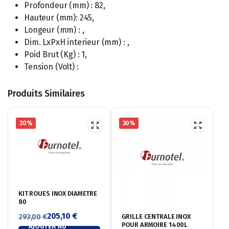
Profondeur (mm) : 82,
Hauteur (mm): 245,
Longeur (mm) : ,
Dim. LxPxH interieur (mm) : ,
Poid Brut (Kg) : 1,
Tension (Volt) :
Produits Similaires
30%
30%
KIT ROUES INOX DIAMETRE
80
205,10
€
GRILLE CENTRALE INOX
293,00
€
POUR ARMOIRE 1400L
AJOUTER AU
Le
Le