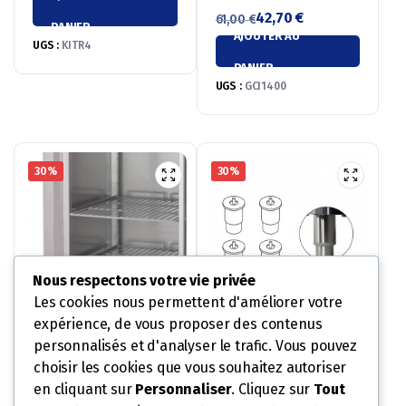
42,70
€
prix
prix
61,00
€
PANIER
AJOUTER AU
Le
Le
initial
actuel
UGS :
KITR4
prix
prix
était :
est :
PANIER
initial
actuel
293,00 €.
205,10 €.
UGS :
GCI1400
était :
est :
61,00 €.
42,70 €.
30%
30%
Nous respectons votre vie privée
JEU DE GLISSIÈRE
Les cookies nous permettent d'améliorer votre
PLASTIFIÉES
expérience, de vous proposer des contenus
40,60
€
KIT PIEDS H120/150 INOX
58,00
€
personnalisés et d'analyser le trafic. Vous pouvez
AJOUTER AU
Le
Le
56,70
€
81,00
€
choisir les cookies que vous souhaitez autoriser
prix
prix
AJOUTER AU
Le
Le
PANIER
en cliquant sur
Personnaliser
. Cliquez sur
Tout
initial
actuel
prix
prix
UGS :
JGAEP