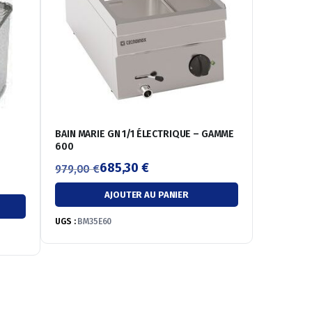
BAIN MARIE GN 1/1 ÉLECTRIQUE – GAMME
600
685,30
€
979,00
€
Le
Le
AJOUTER AU PANIER
prix
prix
initial
actuel
UGS :
BM35E60
était :
est :
979,00 €.
685,30 €.