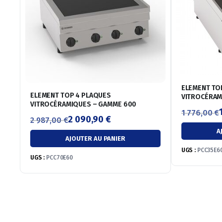
ELEMENT TO
ELEMENT TOP 4 PLAQUES
VITROCÉRAM
VITROCÉRAMIQUES – GAMME 600
1 776,00
€
2 090,90
€
2 987,00
€
Le
Le
Le
Le
A
prix
prix
AJOUTER AU PANIER
prix
prix
initial
actuel
UGS :
PCC35E6
initial
actuel
UGS :
PCC70E60
était :
est :
était :
est :
1
1
2
2
776,00 €.
243,20 €.
987,00 €.
090,90 €.