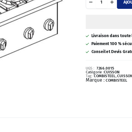
AJO
À
initial
actuel
GAZ
4
était :
est :
BR.
18KW
2
1
quantité
Livraison dans toute 
190,00 €.
445,40 €.
Paiement 100 % sécur
Conseil et Devis Grat
UGS :
7266.0015
Catégorie :
CUISSON
Tag:
COMBISTEEL, CUISSON
Marque :
COMBISTEEL