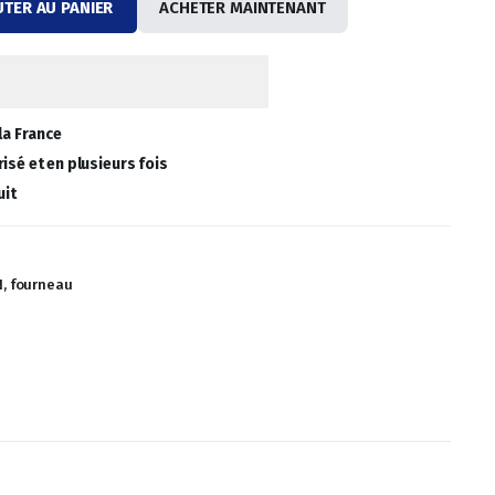
UTER AU PANIER
ACHETER MAINTENANT
la France
isé et en plusieurs fois
uit
, fourneau