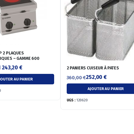
P 2 PLAQUES
IQUES – GAMME 600
1 243,20
€
2 PANIERS CUISEUR À PATES
252,00
€
360,00
€
JOUTER AU PANIER
Le
Le
AJOUTER AU PANIER
0
prix
prix
initial
actuel
UGS :
120620
était :
est :
360,00 €.
252,00 €.