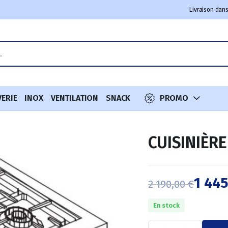
Livraison dans
VERIE
INOX
VENTILATION
SNACK
PROMO
CUISINIÈRE
1 44
2 190,00
€
Le
Le
En stock
prix
prix
CUISINIÈRE