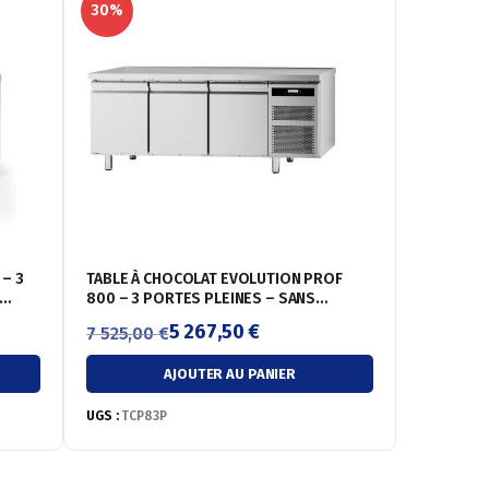
30%
– 3
TABLE À CHOCOLAT EVOLUTION PROF
800 – 3 PORTES PLEINES – SANS
DOSSERET – POSITIVE +4°/+18°C
5 267,50
€
7 525,00
€
Le
Le
AJOUTER AU PANIER
prix
prix
initial
actuel
UGS :
TCP83P
était :
est :
7
5