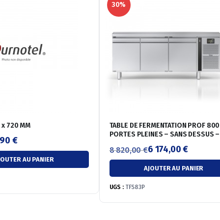
30%
 x 720 MM
TABLE DE FERMENTATION PROF 800 
PORTES PLEINES – SANS DESSUS –
,90
€
POSITIVE -3/-35°C
6 174,00
€
8 820,00
€
JOUTER AU PANIER
Le
Le
AJOUTER AU PANIER
prix
prix
initial
actuel
UGS :
TFS83P
était :
est :
8
6