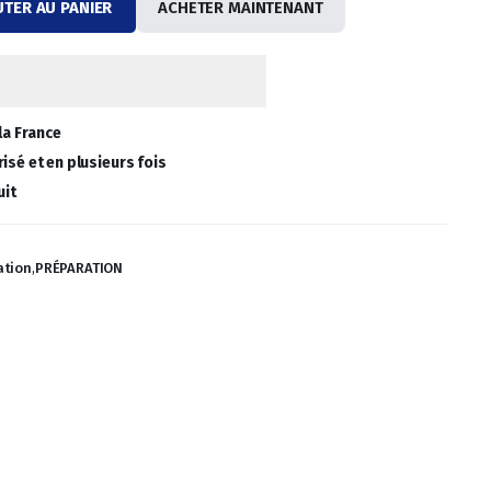
UTER AU PANIER
ACHETER MAINTENANT
la France
isé et en plusieurs fois
uit
ation
,
PRÉPARATION