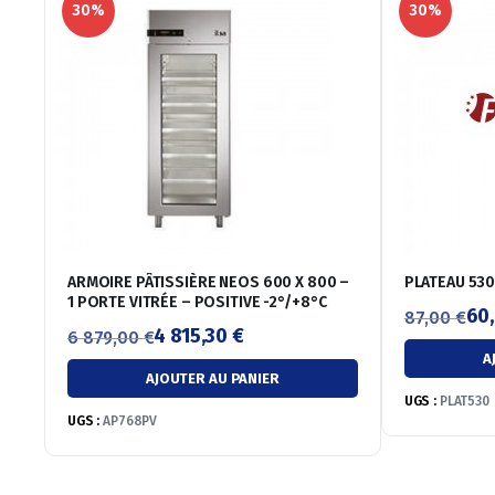
30%
30%
ARMOIRE PÂTISSIÈRE NEOS 600 X 800 –
PLATEAU 530
1 PORTE VITRÉE – POSITIVE -2°/+8°C
60
87,00
€
4 815,30
€
6 879,00
€
Le
Le
A
Le
Le
prix
prix
AJOUTER AU PANIER
prix
prix
initial
actuel
UGS :
PLAT530
initial
actuel
UGS :
AP768PV
était :
est :
était :
est :
87,00 €.
60,90 €.
6
4