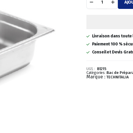
AJO
GN
initial
actuel
1/2
325x265
était :
est :
MM
PROF:
38,11 €.
26,68 €.
150
Livraison dans toute 
quantité
Paiement 100 % sécur
Conseil et Devis Grat
UGS :
B1215
Catégories :
Bac de Prépar
Marque :
TECHNITALIA