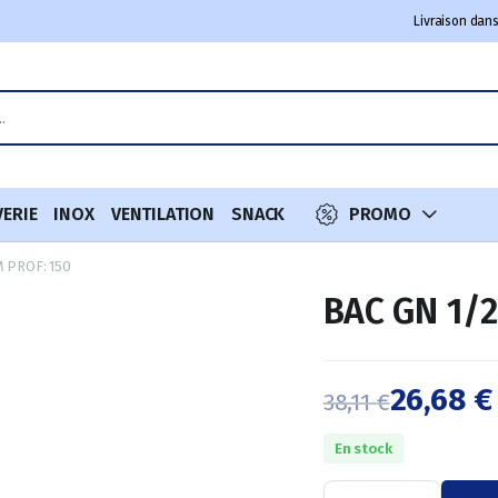
Livraison dans
VERIE
INOX
VENTILATION
SNACK
PROMO
M PROF: 150
BAC GN 1/2
26,68
€
38,11
€
Le
Le
En stock
prix
prix
BAC