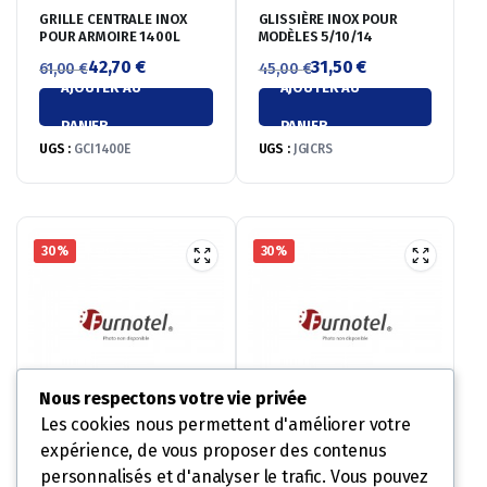
GRILLE CENTRALE INOX
GLISSIÈRE INOX POUR
POUR ARMOIRE 1400L
MODÈLES 5/10/14
42,70
€
31,50
€
61,00
€
45,00
€
AJOUTER AU
AJOUTER AU
Le
Le
Le
Le
prix
prix
prix
prix
PANIER
PANIER
initial
actuel
initial
actuel
UGS :
GCI1400E
UGS :
JGICRS
était :
est :
était :
est :
61,00 €.
42,70 €.
45,00 €.
31,50 €.
30%
30%
Nous respectons votre vie privée
Les cookies nous permettent d'améliorer votre
expérience, de vous proposer des contenus
PEDALE OUVERTURE PORTE
LAMPE A LED POUR
DROITE POUR ARMOIRE 1
ARMOIRE 700 (OPTION)
personnalisés et d'analyser le trafic. Vous pouvez
PORTE