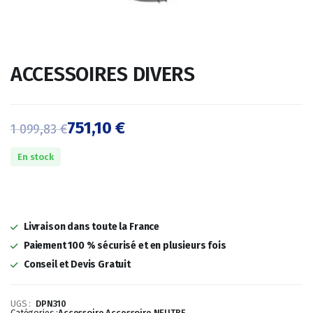
ACCESSOIRES DIVERS
751,10
€
1 099,83
€
Le
Le
En stock
prix
prix
initial
actuel
était :
est :
Livraison dans toute la France
1
751,10 €.
Paiement 100 % sécurisé et en plusieurs fois
Conseil et Devis Gratuit
099,83 €.
UGS :
DPN310
Catégories :
Accessoire
,
Accessoire
,
NEUTRE